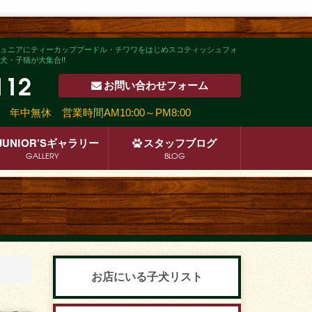
ュニアにティーカッププードル・チワワをはじめスコティッシュフォ
・子猫が大集合!!
112
お問い合わせ
フォーム
沿い
年中無休 営業時間AM10:00～PM8:00
JUNIOR’S
ギャラリー
スタッフ
ブログ
GALLERY
BLOG
お店にいる子犬リスト