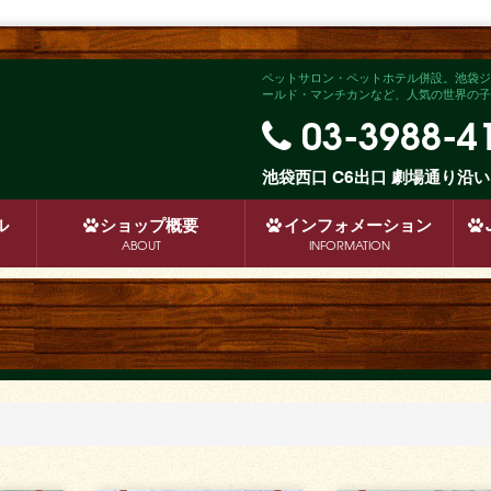
ペットサロン・ペットホテル併設。池袋ジ
ールド・マンチカンなど、人気の世界の子犬
03-3988-4
池袋西口 C6出口 劇場通り
ル
ショップ
概要
インフォメーション
ABOUT
INFORMATION