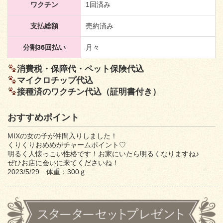
ワクチン
1回済み
支払総額
売約済み
分割36回払い
月々
消費税・保障代・ペット保険代込
マイクロチップ代込
接種済のワクチン代込（証明書付き）
おすすめポイント
MIXの女の子が仲間入りしました！
くりくりおめめがチャームポイント♡
明るく人懐っこい性格です！お家にいたら明るくなりますね♪
ぜひお店に会いに来てくださいね！
2023/5/29 体重：300ｇ