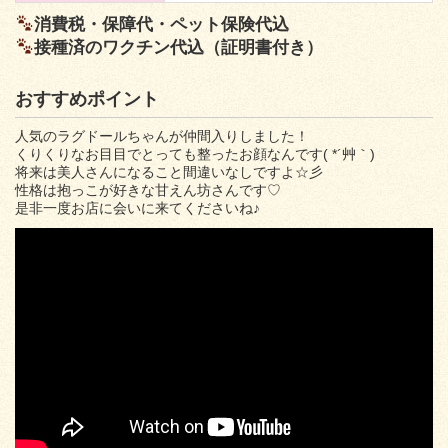
消費税・保障代・ペット保険代込
接種済のワクチン代込（証明書付き）
おすすめポイント
人気のラグドールちゃんが仲間入りしました！
くりくりなお目目でとっても整ったお顔なんです( *´艸｀)
将来は美人さんになること間違いなしですよ☆彡
性格は抱っこが好きな甘えん坊さんです♡
是非一度お店に会いに来てくださいね♪