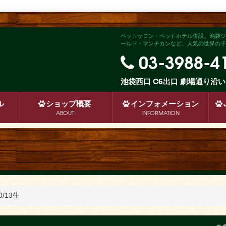
ペットサロン・ペットホテル併設。池袋ジ
ールド・マンチカンなど、人気の世界の子犬
03-3988-4
池袋西口 C6出口 劇場通り
ル
ショップ
概要
インフォメーション
ABOUT
INFORMATION
/13生