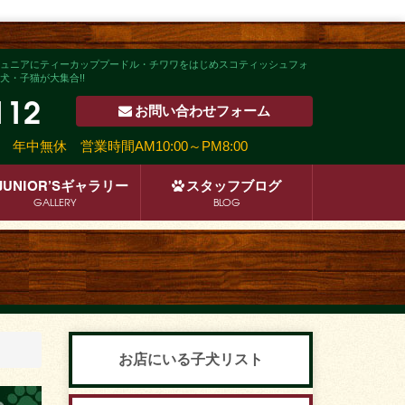
ュニアにティーカッププードル・チワワをはじめスコティッシュフォ
・子猫が大集合!!
112
お問い合わせ
フォーム
沿い
年中無休 営業時間AM10:00～PM8:00
JUNIOR’S
ギャラリー
スタッフ
ブログ
GALLERY
BLOG
お店にいる子犬リスト