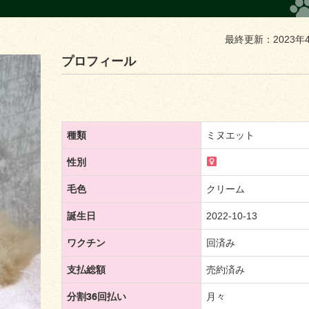
最終更新：2023年
プロフィール
種類
ミヌエット
性別
毛色
クリーム
誕生日
2022-10-13
ワクチン
回済み
支払総額
売約済み
分割36回払い
月々