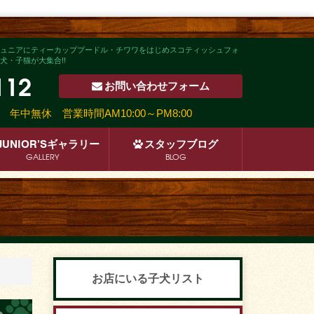
ュニアにティーカッププードル・チワワをはじめスコティッシュフォ
・子猫が大集合!!
112
お問い合わせ
フォーム
沿い
年中無休 営業時間AM10:00～PM8:00
JUNIOR’S
ギャラリー
スタッフ
ブログ
GALLERY
BLOG
お店にいる子犬リスト