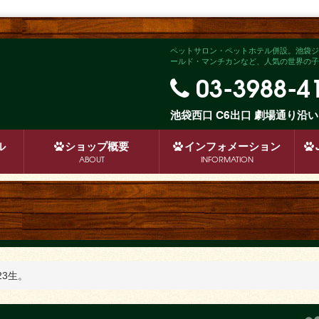
ペットサロン・ペットホテル併設。池袋ジ
ールド・マンチカンなど、人気の世界の子犬
03-3988-4
池袋西口 C6出口 劇場通り
ル
ショップ
概要
インフォメーション
ABOUT
INFORMATION
23生。