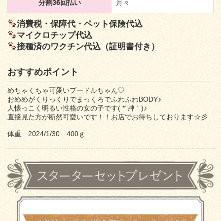
分割36回払い
月々
消費税・保障代・ペット保険代込
マイクロチップ代込
接種済のワクチン代込（証明書付き）
おすすめポイント
めちゃくちゃ可愛いプードルちゃん♡
おめめがくりっくりでまっくろでふわふわBODY♪
人懐っこく明るい性格の女の子です( *´艸｀)♪
直接見た方が断然可愛いです！！お店でお待ちしております☆彡
体重 2024/1/30 400ｇ