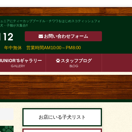
ュニアにティーカッププードル・チワワをはじめスコティッシュフォ
・子猫が大集合!!
112
お問い合わせ
フォーム
沿い
年中無休 営業時間AM10:00～PM8:00
JUNIOR’S
ギャラリー
スタッフ
ブログ
GALLERY
BLOG
お店にいる子犬リスト