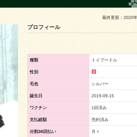
最終更新：2020
プロフィール
種類
トイプードル
性別
毛色
シルバー
誕生日
2019-09-15
ワクチン
1回済み
支払総額
売約済み
分割36回払い
月々