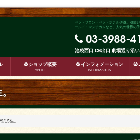
ペットサロン・ペットホテル併設。池袋ジ
ールド・マンチカンなど、人気の世界の子犬
03-3988-4
池袋西口 C6出口 劇場通り
ル
ショップ
概要
インフォメーション
ABOUT
INFORMATION
生。
9/15生。