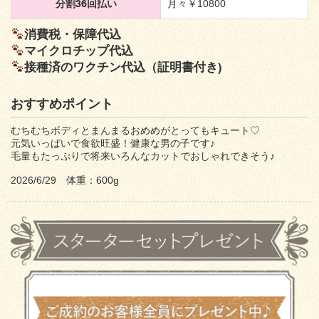
分割36回払い
月々￥10800
消費税・保障代込
マイクロチップ代込
接種済のワクチン代込（証明書付き)
おすすめポイント
むちむちボディとまんまるおめめがとってもキュート♡
元気いっぱいで食欲旺盛！健康な男の子です♪
毛量もたっぷりで将来いろんなカットでおしゃれできそう♪
2026/6/29 体重：600g